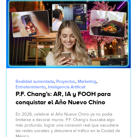
,
,
,
Realidad aumentada
Proyectos
Marketing
,
Entretenimiento
Inteligencia Artificial
P.F. Chang’s: AR, IA y FOOH para
conquistar el Año Nuevo Chino
En 2026, celebrar el Año Nuevo Chino ya no podía
limitarse a decorar muros. P.F. Chang’s buscaba algo
más profundo, lograr una conexión real que sacudiera
las redes sociales y detuviera el tráfico en la Ciudad de
México.