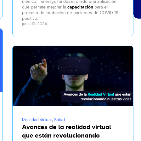
médico, Inmersys ha desarrollado una aplicación
que permite mejorar la
capacitación
para el
proceso de intubación de pacientes de COVID-19
positivo.
junio 19, 2024
,
Realidad virtual
Salud
Avances de la realidad virtual
que están revolucionando