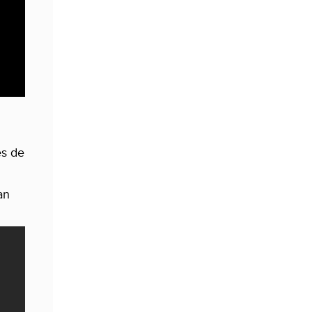
es de
an