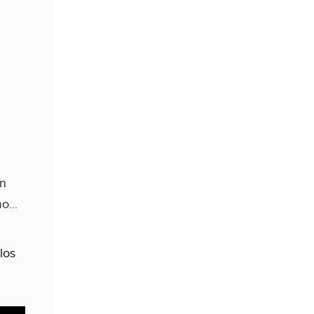
en
o...
 los