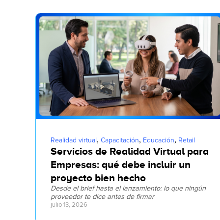
,
,
,
Realidad virtual
Capacitación
Educación
Retail
Servicios de Realidad Virtual para
Empresas: qué debe incluir un
proyecto bien hecho
Desde el brief hasta el lanzamiento: lo que ningún
proveedor te dice antes de firmar
julio 13, 2026