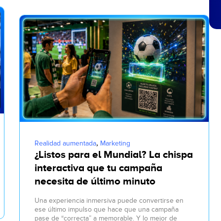
,
Realidad aumentada
Marketing
¿Listos para el Mundial? La chispa
interactiva que tu campaña
necesita de último minuto
Una experiencia inmersiva puede convertirse en
ese último impulso que hace que una campaña
pase de “correcta” a memorable. Y lo mejor de