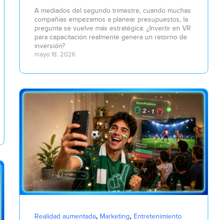
A mediados del segundo trimestre, cuando muchas
compañías empezamos a planear presupuestos, la
pregunta se vuelve más estratégica: ¿Invertir en VR
para capacitación realmente genera un retorno de
inversión?
mayo 18, 2026
,
,
Realidad aumentada
Marketing
Entretenimiento