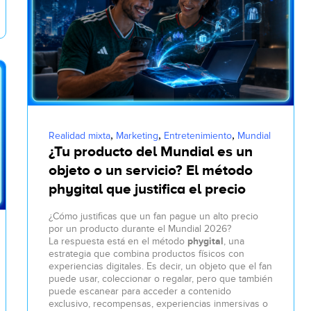
,
,
,
Realidad mixta
Marketing
Entretenimiento
Mundial
¿Tu producto del Mundial es un
objeto o un servicio? El método
phygital que justifica el precio
¿Cómo justificas que un fan pague un alto precio
por un producto durante el Mundial 2026?
La respuesta está en el método
phygital
, una
estrategia que combina productos físicos con
experiencias digitales. Es decir, un objeto que el fan
puede usar, coleccionar o regalar, pero que también
puede escanear para acceder a contenido
exclusivo, recompensas, experiencias inmersivas o