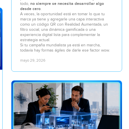
todo,
no siempre se necesita desarrollar algo
desde cero
.
A veces, la oportunidad está en tomar lo que tu
marca ya tiene y agregarle una capa interactiva
como un código QR con Realidad Aumentada, un
filtro social, una dinámica gamificada o una
experiencia digital lista para complementar la
estrategia actual.
Si tu campaña mundialista ya está en marcha,
todavía hay formas ágiles de darle ese factor wow.
mayo 29, 2026