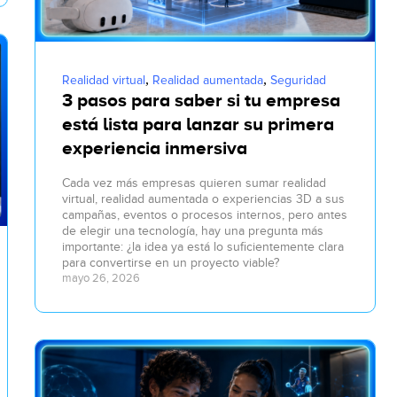
,
,
Realidad virtual
Realidad aumentada
Seguridad
3 pasos para saber si tu empresa
está lista para lanzar su primera
experiencia inmersiva
Cada vez más empresas quieren sumar realidad
virtual, realidad aumentada o experiencias 3D a sus
campañas, eventos o procesos internos, pero antes
de elegir una tecnología, hay una pregunta más
importante: ¿la idea ya está lo suficientemente clara
para convertirse en un proyecto viable?
mayo 26, 2026