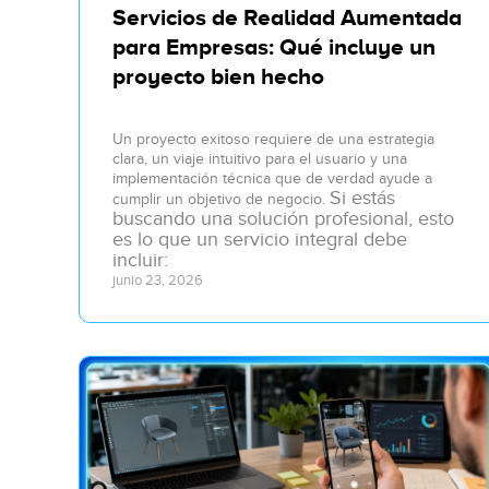
Servicios de Realidad Aumentada
para Empresas: Qué incluye un
proyecto bien hecho
Un proyecto exitoso requiere de una estrategia
clara, un viaje intuitivo para el usuario y una
implementación técnica que de verdad ayude a
Si estás
cumplir un objetivo de negocio.
buscando
una solución profesional, esto
es lo que un servicio integral debe
incluir:
junio 23, 2026