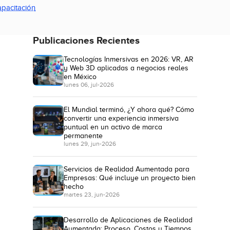
pacitación
Publicaciones Recientes
Tecnologías Inmersivas en 2026: VR, AR
y Web 3D aplicadas a negocios reales
en México
lunes 06, jul-2026
El Mundial terminó, ¿Y ahora qué? Cómo
convertir una experiencia inmersiva
puntual en un activo de marca
permanente
lunes 29, jun-2026
Servicios de Realidad Aumentada para
Empresas: Qué incluye un proyecto bien
hecho
martes 23, jun-2026
Desarrollo de Aplicaciones de Realidad
Aumentada: Proceso, Costos y Tiempos