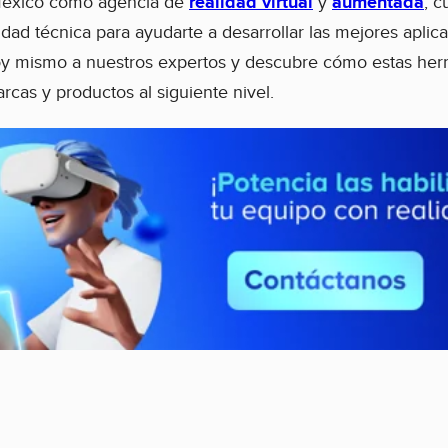
 México como agencia de
realidad virtual
y
aumentada
, c
idad técnica para ayudarte a desarrollar las mejores aplic
oy mismo a nuestros expertos y descubre cómo estas herr
rcas y productos al siguiente nivel.