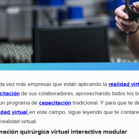
ada vez más empresas que están aplicando la
realidad vir
itación
de sus colaboradores, aprovechando todos los b
e un programa de
capacitación
tradicional. Y para que te d
idad virtual
en este campo, sigue leyendo que te contar
ealidad virtual.
ación quirúrgica virtual interactiva modular